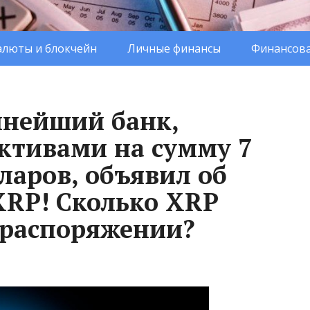
люты и блокчейн
Личные финансы
Финансова
пнейший банк,
ктивами на сумму 7
ларов, объявил об
XRP! Сколько XRP
о распоряжении?