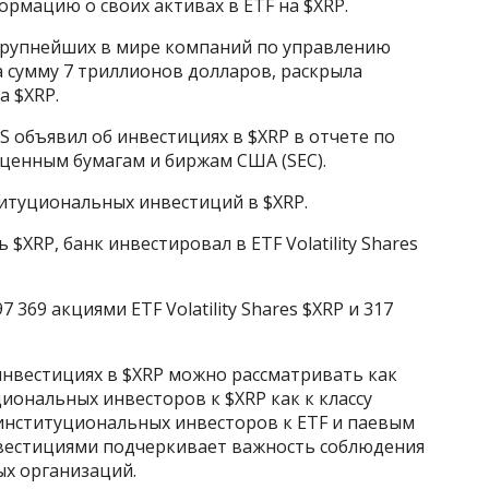
рмацию о своих активах в ETF на $XRP.
 крупнейших в мире компаний по управлению
 сумму 7 триллионов долларов, раскрыла
а $XRP.
 объявил об инвестициях в $XRP в отчете по
 ценным бумагам и биржам США (SEC).
титуциональных инвестиций в $XRP.
$XRP, банк инвестировал в ETF Volatility Shares
369 акциями ETF Volatility Shares $XRP и 317
инвестициях в $XRP можно рассматривать как
иональных инвесторов к $XRP как к классу
 институциональных инвесторов к ETF и паевым
вестициями подчеркивает важность соблюдения
х организаций.