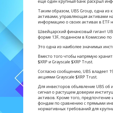
еще один крупный банк раскрыл инфо
Таким образом, UBS Group, одна из
активами, управляющая активами на
информацию о своих активах в ETF н
Швейцарский финансовый гигант UBS
форме 13F, поданном в Комиссию по
Это одна из наиболее значимых инс
Вместо того чтобы напрямую хранить 
$XRP и Grayscale $XRP Trust.
Согласно сообщению, UBS владеет 197 
акциями Grayscale $XRP Trust.
Для инвесторов объявление UBS об 
сигнал о растущем доверии институц
активов. Кроме того, предпочтение
фондам по сравнению с прямыми ин
нормативных требований для крупны