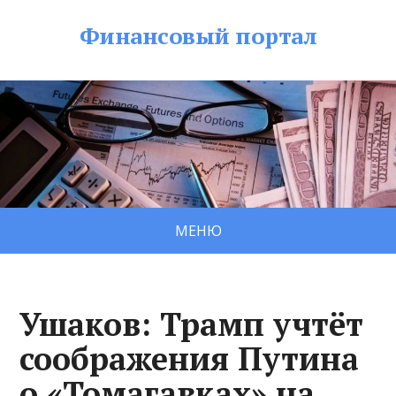
Финансовый портал
МЕНЮ
Ушаков: Трамп учтёт
соображения Путина
о «Томагавках» на