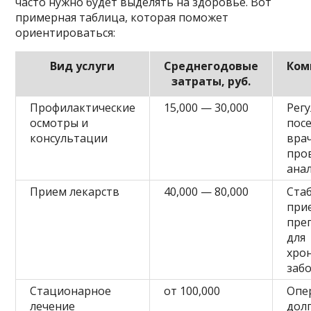
часто нужно будет выделять на здоровье. Вот
примерная таблица, которая поможет
ориентироваться:
Вид услуги
Среднегодовые
Ком
затраты, руб.
Профилактические
15,000 — 30,000
Рег
осмотры и
пос
консультации
вра
про
ана
Прием лекарств
40,000 — 80,000
Ста
при
пре
для
хро
заб
Стационарное
от 100,000
Опе
лечение
дол