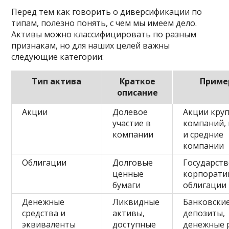
Перед тем как говорить о диверсификации по
типам, полезно понять, с чем мы имеем дело.
Активы можно классифицировать по разным
признакам, но для наших целей важны
следующие категории:
Тип актива
Краткое
Приме
описание
Акции
Долевое
Акции кру
участие в
компаний,
компании
и средние
компании
Облигации
Долговые
Государств
ценные
корпорати
бумаги
облигации
Денежные
Ликвидные
Банковски
средства и
активы,
депозиты,
эквиваленты
доступные
денежные 