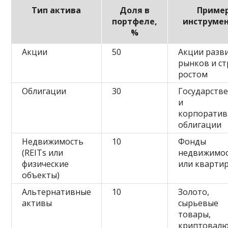
Тип актива
Доля в
Приме
портфеле,
инструме
%
Акции
50
Акции разв
рынков и ст
ростом
Облигации
30
Государств
и
корпорати
облигации
Недвижимость
10
Фонды
(REITs или
недвижимо
физические
или кварти
объекты)
Альтернативные
10
Золото,
активы
сырьевые
товары,
криптовал