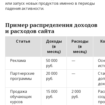
или запуск новых продуктов именно в периоды
падения активности.
Пример распределения доходов
и расходов сайта
Статья
Доходы
Расходы
К
(в
(в
месяц)
месяц)
Реклама
50 000
—
Ос
руб.
ист
Партнерские
20 000
—
Ста
программы
руб.
доп
дох
Продажа
15 000
2 000
Рас
обучающих
руб.
руб.
соз
курсов
пр