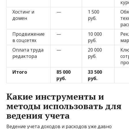
кур
Хостинг и
—
1 500
Обя
домен
руб.
тех
рас
Продвижение
—
10 000
Рек
в соцсетях
руб.
мар
Оплата труда
—
20 000
Кл
редактора
руб.
сот
про
Итого
85 000
33 500
руб.
руб.
Какие инструменты и
методы использовать для
ведения учета
Ведение учета доходов и расходов уже давно